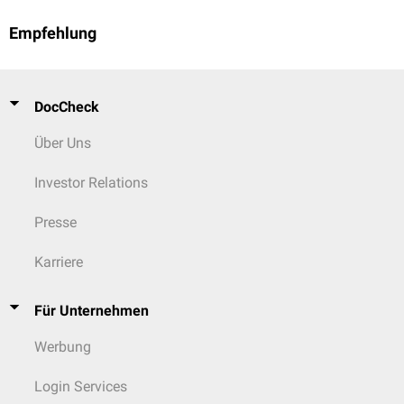
Empfehlung
DocCheck
Über Uns
Investor Relations
Presse
Karriere
Für Unternehmen
Werbung
Login Services