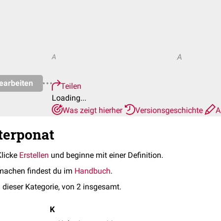
A
A
earbeiten
Teilen
Loading...
Was zeigt hierher
Versionsgeschichte
A
nterponat
Klicke
Erstellen
und beginne mit einer Definition.
machen findest du im
Handbuch
.
 dieser Kategorie, von 2 insgesamt.
K