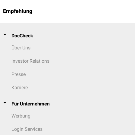
Empfehlung
DocCheck
Über Uns
Investor Relations
Presse
Karriere
Für Unternehmen
Werbung
Login Services