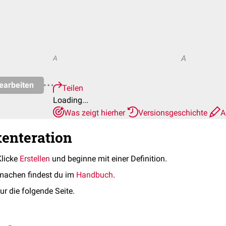
A
A
earbeiten
Teilen
Loading...
Was zeigt hierher
Versionsgeschichte
A
xenteration
Klicke
Erstellen
und beginne mit einer Definition.
machen findest du im
Handbuch
.
ur die folgende Seite.