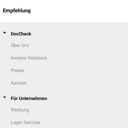
Empfehlung
DocCheck
Über Uns
Investor Relations
Presse
Karriere
Für Unternehmen
Werbung
Login Services