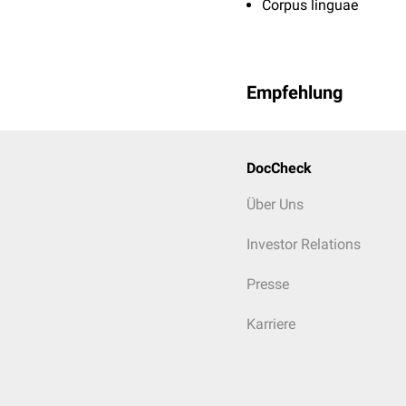
Corpus linguae
Empfehlung
DocCheck
Über Uns
Investor Relations
Presse
Karriere