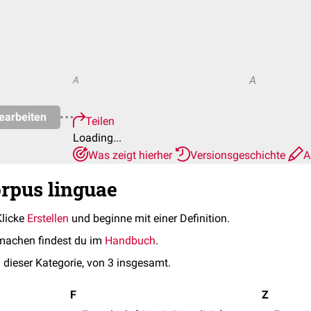
A
A
earbeiten
Teilen
Loading...
Was zeigt hierher
Versionsgeschichte
A
orpus linguae
Klicke
Erstellen
und beginne mit einer Definition.
machen findest du im
Handbuch
.
 dieser Kategorie, von 3 insgesamt.
F
Z