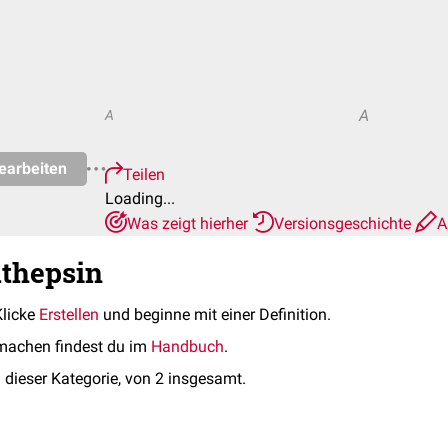
A
A
earbeiten
Teilen
Loading...
Was zeigt hierher
Versionsgeschichte
A
athepsin
Klicke
Erstellen
und beginne mit einer Definition.
machen findest du im
Handbuch
.
 dieser Kategorie, von 2 insgesamt.