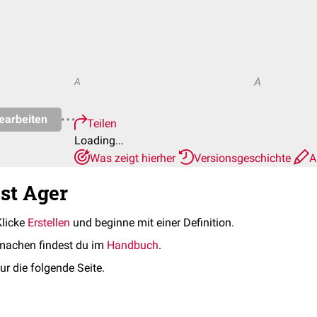
A
A
earbeiten
Teilen
Loading...
Was zeigt hierher
Versionsgeschichte
A
est Ager
Klicke
Erstellen
und beginne mit einer Definition.
machen findest du im
Handbuch
.
ur die folgende Seite.