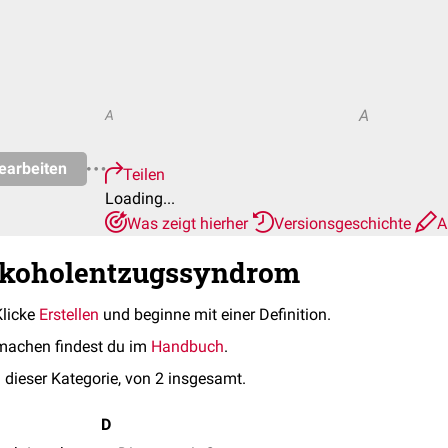
A
A
earbeiten
Teilen
Loading...
Was zeigt hierher
Versionsgeschichte
A
Alkoholentzugssyndrom
Klicke
Erstellen
und beginne mit einer Definition.
machen findest du im
Handbuch
.
 dieser Kategorie, von 2 insgesamt.
D