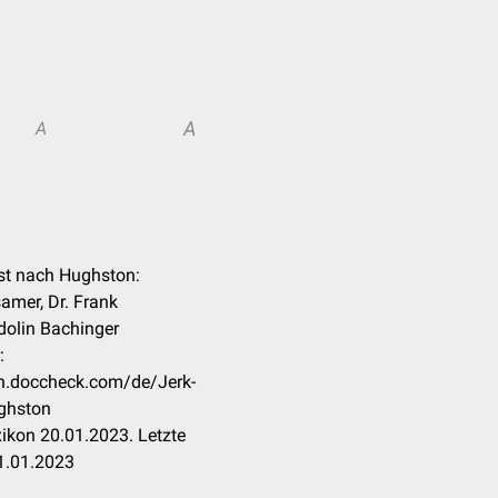
A
A
est nach Hughston:
amer, Dr. Frank
dolin Bachinger
:
kon.doccheck.com/de/Jerk-
ghston
ikon 20.01.2023. Letzte
1.01.2023