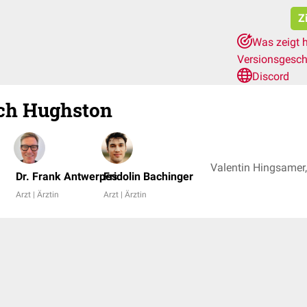
Z
Was zeigt 
Versionsgesch
Discord
ach Hughston
Dr. Frank Antwerpes
Fridolin Bachinger
Arzt | Ärztin
Arzt | Ärztin