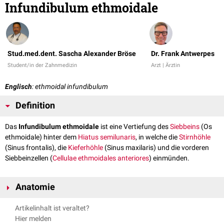
Infundibulum ethmoidale
Stud.med.dent. Sascha Alexander Bröse
Dr. Frank Antwerpes
Student/in der Zahnmedizin
Arzt | Ärztin
Englisch
: ethmoidal infundibulum
Definition
Das
Infundibulum ethmoidale
ist eine Vertiefung des
Siebbeins
(Os
ethmoidale) hinter dem
Hiatus semilunaris
, in welche die
Stirnhöhle
(Sinus frontalis), die
Kieferhöhle
(Sinus maxilaris) und die vorderen
Siebbeinzellen (
Cellulae ethmoidales anteriores
) einmünden.
Anatomie
Das Infundibulum ethmoidale liegt zwischen dem
Processus uncinatus
Artikelinhalt ist veraltet?
und der
Bulla ethmoidalis
des Os ethmoidale.
Hier melden