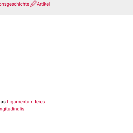
ionsgeschichte
Artikel
 das
Ligamentum teres
ngitudinalis
.