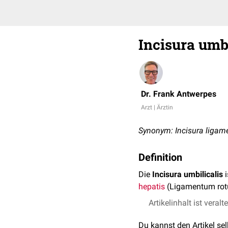
Incisura umbi
Dr. Frank Antwerpes
Arzt | Ärztin
Synonym: Incisura ligamen
Definition
Die
Incisura umbilicalis
i
hepatis
(Ligamentum rotu
Artikelinhalt ist veralt
Du kannst den Artikel se