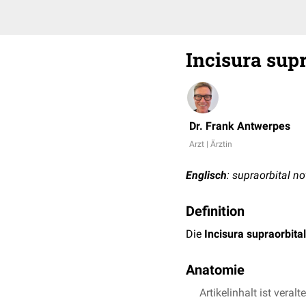
Incisura supr
Dr. Frank Antwerpes
Arzt | Ärztin
Englisch
: supraorbital n
Definition
Die
Incisura supraorbital
Anatomie
Die Inzisur befindet si
Artikelinhalt ist veralt