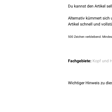
Durch die Inzisur laufen 
Du kannst den Artikel se
Manchmal liegt keine Inz
Foramen supraorbitale
bi
Alternativ kümmert sich
Artikel schnell und vollst
500
Zeichen verbleibend. Mindes
Fachgebiete:
Kopf und H
Wichtiger Hinweis zu die