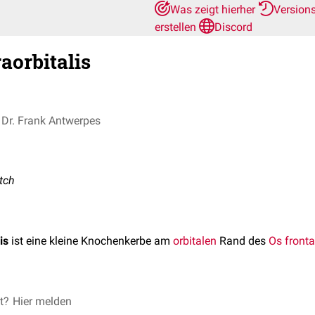
Was zeigt hierher
Version
erstellen
Discord
aorbitalis
Dr. Frank Antwerpes
otch
is
ist eine kleine Knochenkerbe am
orbitalen
Rand des
Os fronta
ch etwa am Übergang des
et?
Hier melden
medialen
Drittels zum mittleren Drittel 