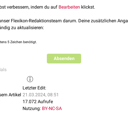
der
Nervus supraorbitalis
und die
Arteria supraorbitalis
.
lbst verbessern, indem du auf
Bearbeiten
klickst.
isur, sondern ein von der Orbitaöffnung abgegrenzter Knochenka
ldet.
 unser Flexikon-Redaktionsteam darum. Deine zusätzlichen Anga
ändig zu aktualisieren:
tens 5 Zeichen benötigt.
Absenden
als
Letzter Edit:
sem Artikel
21.03.2024, 08:51
17.072 Aufrufe
Nutzung:
BY-NC-SA