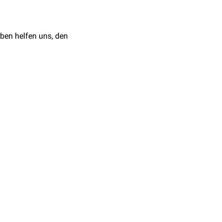
nal vor, der dann ein
ben helfen uns, den