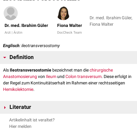
Dr. med. Ibrahim Güler,
Fiona Walter
Dr. med. Ibrahim Güler
Fiona Walter
Arzt | Ärztin
DocCheck Team
Englisch
: ileotransversostomy
Definition
Als
Ileotransversostomie
bezeichnet man die
chirurgische
Anastomosierung
von
Ileum
und
Colon transversum
. Diese erfolgt in
der Regel zum Kontinuitätserhalt im Rahmen einer rechtsseitigen
Hemikolektomie
.
Literatur
Pschyrembel online - Ileotransversostomie
, abgerufen am
Artikelinhalt ist veraltet?
19.10.2021
Hier melden