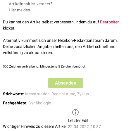
Bei der Hypomenorrhö ist die Blutmenge gering (< 5 ml) und die
Artikelinhalt ist veraltet?
Blutungsdauer meist verkürzt. Es kommt nicht zu einer normalen
Hier melden
Regelblutung, sondern zu
Schmierblutungen
. Die Dauer des Zyklus ist
dabei jedoch nicht gestört.
Du kannst den Artikel selbst verbessern, indem du auf
Bearbeiten
Als Ursache kommt eine zu geringere
Hormonbildung
in Frage, zum
klickst.
Beispiel am Ende der generativen Phase (
Prämenopause
).
Alternativ kümmert sich unser Flexikon-Redaktionsteam darum.
Deine zusätzlichen Angaben helfen uns, den Artikel schnell und
vollständig zu aktualisieren:
500
Zeichen verbleibend. Mindestens 5 Zeichen benötigt.
Absenden
Stichworte:
Menstruation
,
Regelblutung
,
Zyklus
Fachgebiete:
Gynäkologie
Letzter Edit:
Wichtiger Hinweis zu diesem Artikel
22.04.2022, 10:37