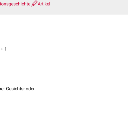
sionsgeschichte
Artikel
Dr. No, Dr. Frank Antwerpes + 1
iner Gesichts- oder