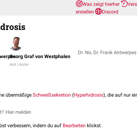
Was zeigt hierher
Ver
erstellen
Discord
drosis
twerpes
Georg Graf von Westphalen
Arzt | Ärztin
ine übermäßige
Schweißsekretion
(
Hyperhidrosis
), die auf nur e
et?
Hier melden
lbst verbessern, indem du auf
Bearbeiten
klickst.