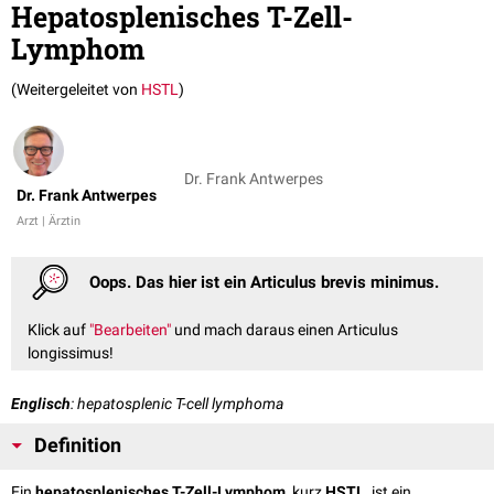
Hepatosplenisches T-Zell-
Lymphom
(Weitergeleitet von
HSTL
)
Dr. Frank Antwerpes
Dr. Frank Antwerpes
Arzt | Ärztin
Oops. Das hier ist ein Articulus brevis minimus.
Klick auf
"Bearbeiten"
und mach daraus einen Articulus
longissimus!
Englisch
: hepatosplenic T-cell lymphoma
Definition
Ein
hepatosplenisches T-Zell-Lymphom
, kurz
HSTL
, ist ein