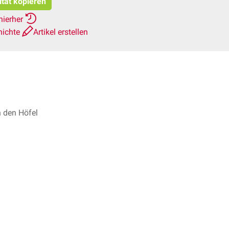
itat kopieren
hierher
hichte
Artikel erstellen
n den Höfel