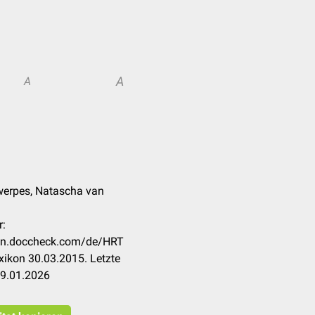
A
A
werpes, Natascha van
r:
ikon.doccheck.com/de/HRT
ikon 30.03.2015. Letzte
09.01.2026