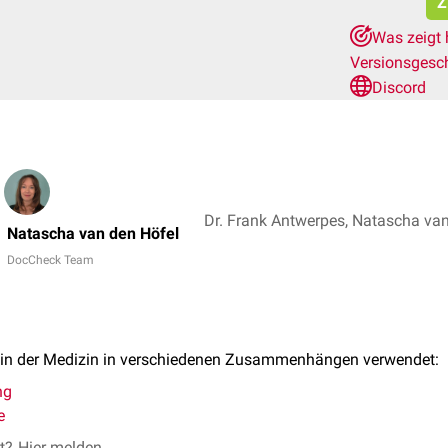
Z
Was zeigt 
Versionsgesc
Discord
Dr. Frank Antwerpes, Natascha va
Natascha van den Höfel
DocCheck Team
 in der Medizin in verschiedenen Zusammenhängen verwendet:
ng
e
et?
Hier melden