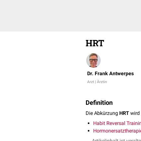
HRT
Dr. Frank Antwerpes
Arzt | Ärztin
Definition
Die Abkürzung
HRT
wird
Habit Reversal Traini
Hormonersatztherapi
Artikelinhalt ist veralt