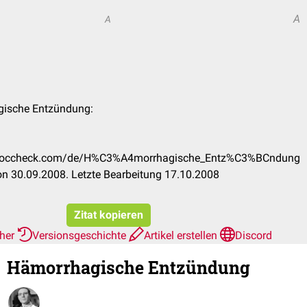
A
A
gische Entzündung:
on.doccheck.com/de/H%C3%A4morrhagische_Entz%C3%BCndung
n 30.09.2008. Letzte Bearbeitung 17.10.2008
Zitat kopieren
rher
Versionsgeschichte
Artikel erstellen
Discord
Hämorrhagische Entzündung