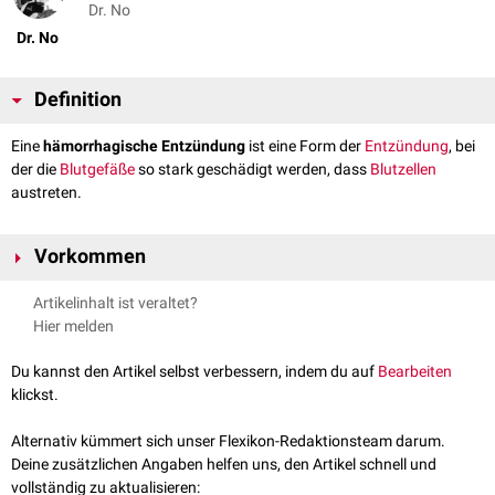
Dr. No
Dr. No
Definition
Eine
hämorrhagische Entzündung
ist eine Form der
Entzündung
, bei
der die
Blutgefäße
so stark geschädigt werden, dass
Blutzellen
austreten.
Vorkommen
Hämorrhagische Entzündungen findet man unter anderem bei:
Artikelinhalt ist veraltet?
Diphtherie
Hier melden
Cystitis
(Harnblasenentzündung)
Bronchopneumonie
(Schock möglich!)
Du kannst den Artikel selbst verbessern, indem du auf
Bearbeiten
klickst.
Auch beim
Waterhouse-Friderichsen-Syndrom
kommt es aufgrund der
Kapillarschäden durch
Meningokokken
zu einer hämorrhagischen
Alternativ kümmert sich unser Flexikon-Redaktionsteam darum.
Entzündung mit Ausbildung typischer punktförmiger Einblutungen
Deine zusätzlichen Angaben helfen uns, den Artikel schnell und
(
Petechien
) in der Haut.
vollständig zu aktualisieren: