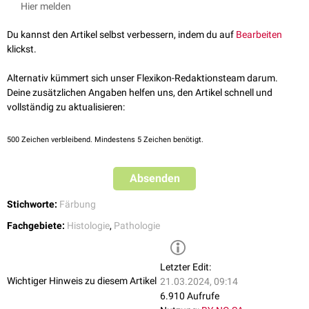
Hier melden
bestimmten Proteinbestandteilen der Zelle. Damit können z.B.
neuroendokrine Tumoren wie
Karzinoide
pathohistologisch identifiziert
Du kannst den Artikel selbst verbessern, indem du auf
Bearbeiten
werden.
klickst.
Alternativ kümmert sich unser Flexikon-Redaktionsteam darum.
Deine zusätzlichen Angaben helfen uns, den Artikel schnell und
vollständig zu aktualisieren:
500
Zeichen verbleibend. Mindestens 5 Zeichen benötigt.
Absenden
Stichworte:
Färbung
Fachgebiete:
Histologie
,
Pathologie
Letzter Edit:
Wichtiger Hinweis zu diesem Artikel
21.03.2024, 09:14
6.910 Aufrufe