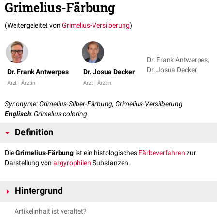
Grimelius-Färbung
(Weitergeleitet von
Grimelius-Versilberung
)
Dr. Frank Antwerpes,
Dr. Josua Decker
Dr. Frank Antwerpes
Dr. Josua Decker
Arzt | Ärztin
Arzt | Ärztin
Synonyme: Grimelius-Silber-Färbung, Grimelius-Versilberung
Englisch
: Grimelius coloring
Definition
Die
Grimelius-Färbung
ist ein histologisches
Färbeverfahren
zur
Darstellung von
argyrophilen
Substanzen.
Hintergrund
Die Grimelius-Färbung verwendet eine
Silbersalzlösung
zum Nachweis
Artikelinhalt ist veraltet?
von
Granula
im
Zytoplasma
von Zellen. Das Silber reagiert dabei mit