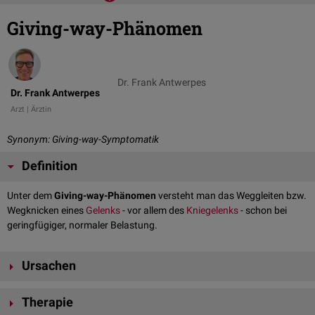
Giving-way-Phänomen
Dr. Frank Antwerpes
Dr. Frank Antwerpes
Arzt | Ärztin
Synonym: Giving-way-Symptomatik
Definition
Unter dem
Giving-way-Phänomen
versteht man das Weggleiten bzw.
Wegknicken eines
Gelenks
- vor allem des
Kniegelenks
- schon bei
geringfügiger, normaler Belastung.
Ursachen
Das Giving-way-Phänomen tritt vor allem nach
Kreuzbandrupturen
und
Therapie
anderen
Kniegelenksverletzungen
auf, die den
Bandapparat
schwächen