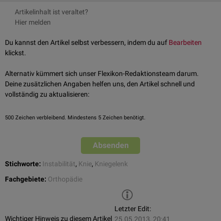
und damit zu einer Instabilität des Gelenks führen. Es gibt jedoch auch
Die konservative Therapie besteht in der Regel aus der Versorgung mit
Artikelinhalt ist veraltet?
andere Ursachen, z.B. Defizite in der muskulären Führung des Gelenks
einer stützenden
Kniegelenksorthese
und der Verbesserung der
Hier melden
oder ein schmerzbedingtes Weggleiten, z.B. bei
Arthrose
oder
Muskelführung durch Training und
Physiotherapie
.
Fehlstellungen der
Patella
.
Operativ kann eine Rekonstruktion der insuffizienten Bandstrukturen
Du kannst den Artikel selbst verbessern, indem du auf
Bearbeiten
versucht werden.
klickst.
Alternativ kümmert sich unser Flexikon-Redaktionsteam darum.
Deine zusätzlichen Angaben helfen uns, den Artikel schnell und
vollständig zu aktualisieren:
500
Zeichen verbleibend. Mindestens 5 Zeichen benötigt.
Absenden
Stichworte:
Instabilität
,
Knie
,
Kniegelenk
Fachgebiete:
Orthopädie
Letzter Edit:
Wichtiger Hinweis zu diesem Artikel
25.05.2013, 20:41