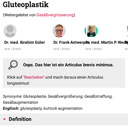
Gluteoplastik
(Weitergeleitet von
Gesäßvergrösserung
)
Dr. med. Ibrahim Güler
Dr. Frank Antwerpes
Dr. med. Martin P. Wedi
B
Arzt | Ärztin
Arzt | Ärztin
Arzt | Ärztin
Ar
Oops. Das hier ist ein Articulus brevis minimus.
Klick auf
"Bearbeiten"
und mach daraus einen Articulus
longissimus!
Synonyme: Gluteoplastie, Gesäßvergrößerung, Gesäßstraffung,
Gesäßaugmentation
Englisch:
gluteoplasty, buttock augmentation
Definition