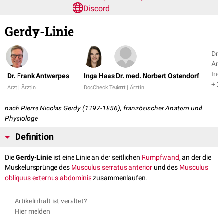
Discord
Gerdy-Linie
Dr
An
I
Dr. Frank Antwerpes
Inga Haas
Dr. med. Norbert Ostendorf
+ 
Arzt | Ärztin
DocCheck Team
Arzt | Ärztin
nach Pierre Nicolas Gerdy (1797-1856), französischer Anatom und
Physiologe
Definition
Die
Gerdy-Linie
ist eine Linie an der seitlichen
Rumpfwand
, an der die
Muskelursprünge des
Musculus serratus anterior
und des
Musculus
obliquus externus abdominis
zusammenlaufen.
Artikelinhalt ist veraltet?
Hier melden