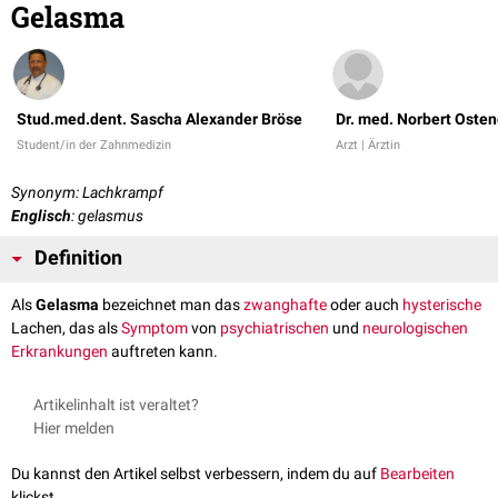
Gelasma
Stud.med.dent. Sascha Alexander Bröse
Dr. med. Norbert Osten
Student/in der Zahnmedizin
Arzt | Ärztin
Synonym: Lachkrampf
Englisch
: gelasmus
Definition
Als
Gelasma
bezeichnet man das
zwanghafte
oder auch
hysterische
Lachen, das als
Symptom
von
psychiatrischen
und
neurologischen
Erkrankungen
auftreten kann.
Artikelinhalt ist veraltet?
Hier melden
Du kannst den Artikel selbst verbessern, indem du auf
Bearbeiten
klickst.