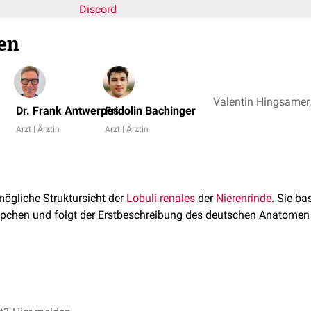
Discord
en
Dr. Frank Antwerpes
Fridolin Bachinger
Arzt | Ärztin
Arzt | Ärztin
mögliche Struktursicht der
Lobuli renales
der
Nierenrinde
. Sie ba
pchen und folgt der Erstbeschreibung des deutschen Anatomen 
äppchens liegt eine
Arteria corticalis radiata
, ein Ast einer
Arteri
al wird ein Gefäßläppchen von je 2
Markstrahlen
begrenzt.