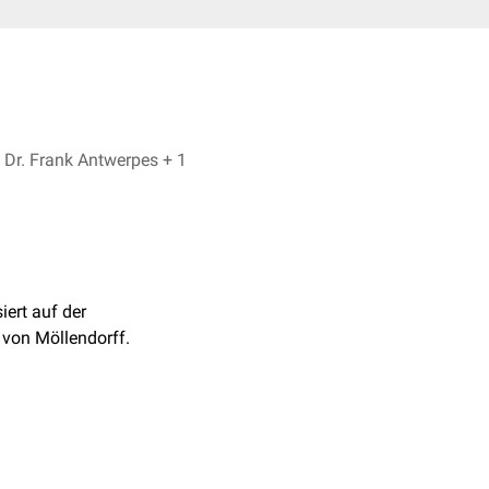
Valentin Hingsamer, Dr. Frank Antwerpes + 1
siert auf der
von Möllendorff.
a arcuata
, der in die