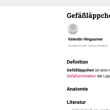
Gefäßläppch
Valentin Hingsamer
Student/in der Humanmedizin
Definition
Gefäßläppchen
ist eine 
Gefäßarchitektur
der Läp
Anatomie
Im Zentrum eines Gefäßl
Literatur
Nierenrinde zieht. Later