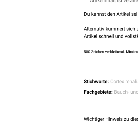
Artikelinhalt ist veralt
Anderhuber et al., W
siehe auch:
Markstrahll
Studium) (19th totaly 
Du kannst den Artikel se
Alternativ kümmert sich
Artikel schnell und vollst
500
Zeichen verbleibend. Mindes
Stichworte:
Cortex renali
Fachgebiete:
Bauch- un
Wichtiger Hinweis zu die