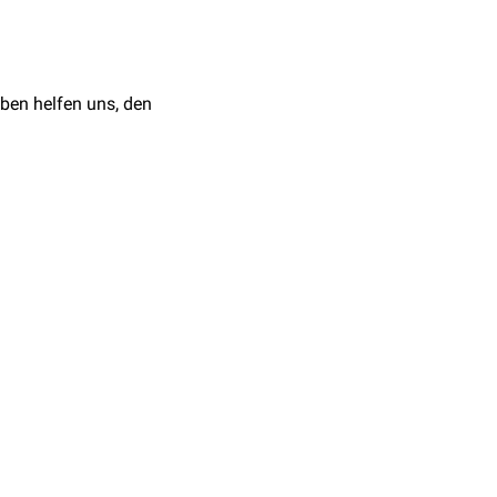
Band (De Gruyter
ben helfen uns, den