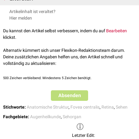
retinale Ganglienzellen
verschaltet. Dadurch wird eine höchstmögliche
Tschulakow et al.,
The anatomy of the foveola reinvestigated
,
Artikelinhalt ist veraltet?
Auflösung ohne
neuronale
Bildkompression ermöglicht. In der Foveola
PeerJ, 2018
Hier melden
sind die weiteren Schichten der
Retina
nach
lateral
verlagert, sodass die
Grehl, Augenheilkunde, Springer Verlag, 31. Auflage, 2012
Zapfen dort direkt belichtet werden.
Du kannst den Artikel selbst verbessern, indem du auf
Bearbeiten
In der Mitte der Foveola centralis liegt der tiefste Punkt der Retina
klickst.
(
Umbo
). Um die Foveola centralis herum liegt die
Parafovea
, in der neben
den Zapfen auch
Stäbchen
vorkommen.
Alternativ kümmert sich unser Flexikon-Redaktionsteam darum.
Deine zusätzlichen Angaben helfen uns, den Artikel schnell und
vollständig zu aktualisieren:
500
Zeichen verbleibend. Mindestens 5 Zeichen benötigt.
Absenden
Stichworte:
Anatomische Struktur
,
Fovea centralis
,
Retina
,
Sehen
Fachgebiete:
Augenheilkunde
,
Sehorgan
Letzter Edit: