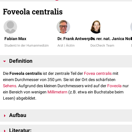
Foveola centralis
Fabian Max
Dr. Frank Antwerpes
Dr. rer. nat. Janica No
Student/in der Humanmedizin
Arzt | Ärztin
DocCheck Team
Definition
Die
Foveola centralis
ist der zentrale Teil der
Fovea centralis
mit
einem Durchmesser von 350 µm. Sie ist der Ort des schärfsten
Sehens
. Aufgrund des kleinen Durchmessers wird auf der
Foveola
nur
ein Bereich von wenigen
Millimetern
(z.B. etwa ein Buchstabe beim
Lesen) abgebildet.
Aufbau
In der Foveola centralis gibt es ausschließlich
Zapfen
des M-Typs
Literatur:
("Grünrezeptor") und L-Typs ("Rotrezeptor"). Diese werden 1:1 auf