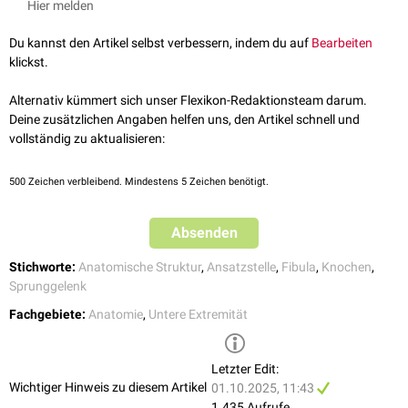
Hier melden
Tibiofibularsyndesmose
.
Du kannst den Artikel selbst verbessern, indem du auf
Bearbeiten
klickst.
Alternativ kümmert sich unser Flexikon-Redaktionsteam darum.
Deine zusätzlichen Angaben helfen uns, den Artikel schnell und
vollständig zu aktualisieren:
500
Zeichen verbleibend. Mindestens 5 Zeichen benötigt.
Absenden
Stichworte:
Anatomische Struktur
,
Ansatzstelle
,
Fibula
,
Knochen
,
Sprunggelenk
Fachgebiete:
Anatomie
,
Untere Extremität
Letzter Edit:
Wichtiger Hinweis zu diesem Artikel
01.10.2025, 11:43
1.435 Aufrufe