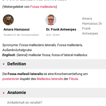
(Weitergeleitet von
Fossa malleolaris
)
Amara
Hamzaoui, Dr.
Frank
Amara Hamzaoui
Dr. Frank Antwerpes
Antwerpes
Student/in der Humanmedizin
Arzt | Ärztin
Synonyme: Fossa malleolaris lateralis, Fossa malleolaris,
Außenknöchelgrube
Englisch
: (lateral) malleolar fossa, fossa of lateral malleolus
Definition
Die
Fossa malleoli lateralis
ist eine Knochenvertiefung am
posterioren
Aspekt des
Malleolus lateralis
der
Fibula
.
Anatomie
Die Fossa malleoli lateralis dient als Ansatz für das
Ligamentum
Artikelinhalt ist veraltet?
talofibulare posterius
und die hinteren Anteile der distalen