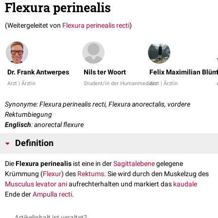
Flexura perinealis
(Weitergeleitet von
Flexura perinealis recti
)
Dr. Frank Antwerpes
Nils ter Woort
Felix Maximilian Blüm
Arzt | Ärztin
Student/in der Humanmedizin
Arzt | Ärztin
Synonyme: Flexura perinealis recti, Flexura anorectalis, vordere
Rektumbiegung
Englisch
: anorectal flexure
Definition
Die
Flexura perinealis
ist eine in der
Sagittalebene
gelegene
Krümmung (
Flexur
) des
Rektums
. Sie wird durch den Muskelzug des
Musculus levator ani
aufrechterhalten und markiert das
kaudale
Ende der
Ampulla recti
.
Artikelinhalt ist veraltet?