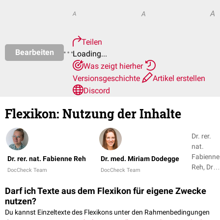
A
A
A
Teilen
Bearbeiten
Loading...
Was zeigt hierher
Versionsgeschichte
Artikel erstellen
Discord
Flexikon
:
Nutzung der Inhalte
Dr. rer.
nat.
Fabienne
Dr. rer. nat. Fabienne Reh
Dr. med. Miriam Dodegge
Reh, Dr.
DocCheck Team
DocCheck Team
med.
Miriam
Darf ich Texte aus dem Flexikon für eigene Zwecke
Dodegge
nutzen?
Du kannst Einzeltexte des Flexikons unter den Rahmenbedingungen