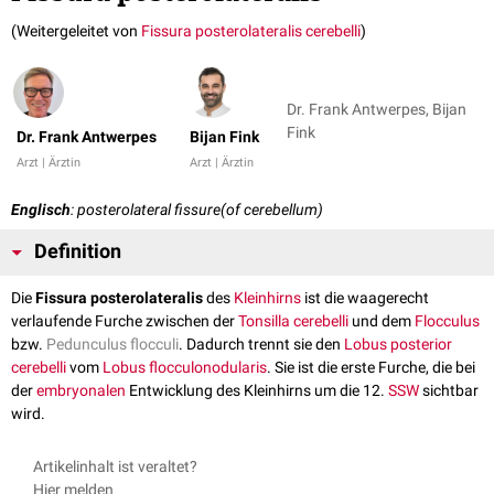
(Weitergeleitet von
Fissura posterolateralis cerebelli
)
Dr. Frank Antwerpes, Bijan
Fink
Dr. Frank Antwerpes
Bijan Fink
Arzt | Ärztin
Arzt | Ärztin
Englisch
: posterolateral fissure(of cerebellum)
Definition
Die
Fissura posterolateralis
des
Kleinhirns
ist die waagerecht
verlaufende Furche zwischen der
Tonsilla cerebelli
und dem
Flocculus
bzw.
Pedunculus flocculi
. Dadurch trennt sie den
Lobus posterior
cerebelli
vom
Lobus flocculonodularis
. Sie ist die erste Furche, die bei
der
embryonalen
Entwicklung des Kleinhirns um die 12.
SSW
sichtbar
wird.
Artikelinhalt ist veraltet?
Hier melden