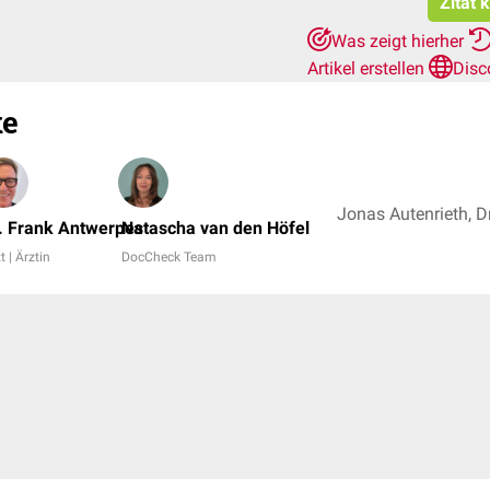
Zitat 
Was zeigt hierher
Artikel erstellen
Disc
ke
. Frank Antwerpes
Natascha van den Höfel
t | Ärztin
DocCheck Team