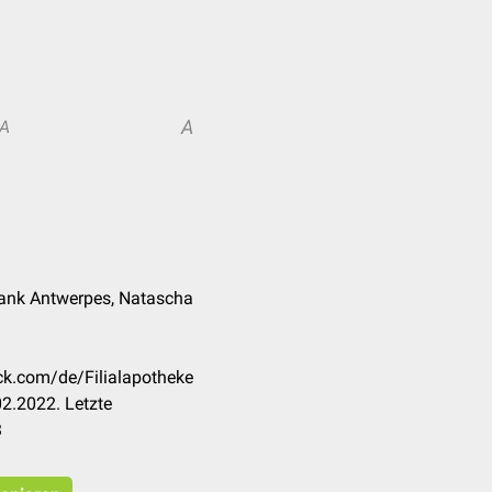
A
A
Frank Antwerpes, Natascha
eck.com/de/Filialapotheke
2.2022. Letzte
3