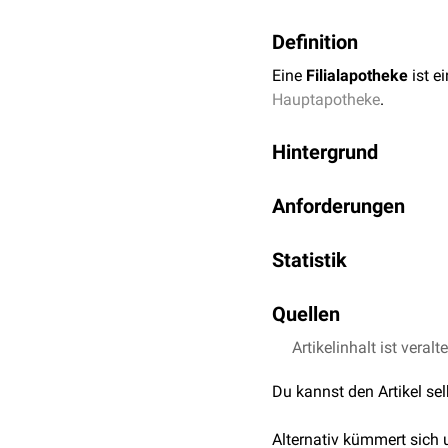
Definition
Eine
Filialapotheke
ist e
Hauptapotheke
.
Hintergrund
Ein
Apotheker
darf neben
Anforderungen
Betriebserlaubnis erteilt 
Die Filialapotheke m
Statistik
Hauptapotheke.
Die Hauptapotheke mus
In Deutschland sind 44% 
Quellen
Für jede Filialapothek
Apotheken haben 2 Filial
gesetzlichen Verpflich
Artikelinhalt ist veralt
↑
Gesetze im Interne
Die Hauptapotheke un
04.02.2022
Du kannst den Artikel se
↑
ABDA Website
, a
Alternativ kümmert sich