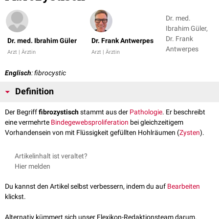
Dr. med.
Ibrahim Güler,
Dr. Frank
Dr. med. Ibrahim Güler
Dr. Frank Antwerpes
Antwerpes
Arzt | Ärztin
Arzt | Ärztin
Englisch
: fibrocystic
Definition
Der Begriff
fibrozystisch
stammt aus der
Pathologie
. Er beschreibt
eine vermehrte
Bindegewebsproliferation
bei gleichzeitigem
Vorhandensein von mit Flüssigkeit gefüllten Hohlräumen (
Zysten
).
Artikelinhalt ist veraltet?
Hier melden
Du kannst den Artikel selbst verbessern, indem du auf
Bearbeiten
klickst.
Alternativ kümmert sich unser Flexikon-Redaktionsteam darum.