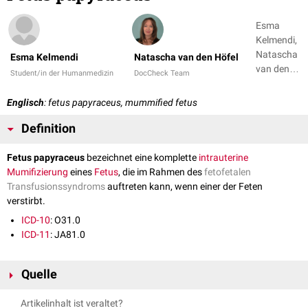
Esma
Kelmendi,
Natascha
Esma Kelmendi
Natascha van den Höfel
van den
Student/in der Humanmedizin
DocCheck Team
Höfel
Englisch
: fetus papyraceus, mummified fetus
Definition
Fetus papyraceus
bezeichnet eine komplette
intrauterine
Mumifizierung
eines
Fetus
, die im Rahmen des
fetofetalen
Transfusionssyndroms
auftreten kann, wenn einer der Feten
verstirbt.
ICD-10
: O31.0
ICD-11
: JA81.0
Quelle
Pschyrembel;
Fetus papyraceus
; abgerufen am 17.02.2025
Artikelinhalt ist veraltet?