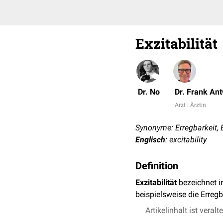
Exzitabilität
Dr. No
Dr. Frank An
Arzt | Ärztin
Synonyme: Erregbarkeit, E
Englisch
: excitability
Definition
Exzitabilität
bezeichnet i
beispielsweise die Erreg
Artikelinhalt ist veralt