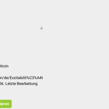
A
ircin
om/de/Exzitabilit%C3%A4t
6. Letzte Bearbeitung
pieren