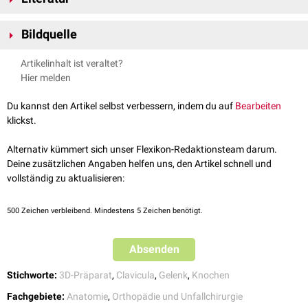
Extremitas sternalis befindet sich die
Impressio ligamenti
Thieme.de,
Schlüsselbein
, abgerufen am 07.03.2023
costoclavicularis
.
Bildquelle
Präparat freundlicherweise zur Verfügung gestellt durch die
Artikelinhalt ist veraltet?
Anatomie der Uni Köln
Hier melden
Du kannst den Artikel selbst verbessern, indem du auf
Bearbeiten
klickst.
Alternativ kümmert sich unser Flexikon-Redaktionsteam darum.
Deine zusätzlichen Angaben helfen uns, den Artikel schnell und
vollständig zu aktualisieren:
500
Zeichen verbleibend. Mindestens 5 Zeichen benötigt.
Arm (von ventral), die Extremitas sternalis ist mit Nr. 1 gekennzeichnet
Absenden
Stichworte:
3D-Präparat
,
Clavicula
,
Gelenk
,
Knochen
Fachgebiete:
Anatomie
,
Orthopädie und Unfallchirurgie