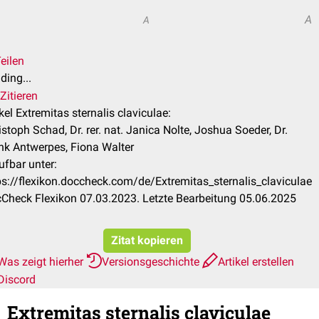
A
A
eilen
ding...
Zitieren
ikel Extremitas sternalis claviculae:
istoph Schad, Dr. rer. nat. Janica Nolte, Joshua Soeder, Dr.
nk Antwerpes, Fiona Walter
ufbar unter:
ps://flexikon.doccheck.com/de/Extremitas_sternalis_claviculae
Check Flexikon 07.03.2023. Letzte Bearbeitung 05.06.2025
Zitat kopieren
Was zeigt hierher
Versionsgeschichte
Artikel erstellen
Discord
Extremitas sternalis claviculae