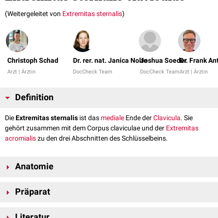
(Weitergeleitet von
Extremitas sternalis
)
Christoph Schad
Dr. rer. nat. Janica Nolte
Joshua Soeder
Dr. Frank A
Arzt | Ärztin
DocCheck Team
DocCheck Team
Arzt | Ärztin
Definition
Die
Extremitas sternalis
ist das
mediale
Ende der
Clavicula
. Sie
gehört zusammen mit dem Corpus claviculae und der
Extremitas
acromialis
zu den drei Abschnitten des Schlüsselbeins.
Anatomie
Die
Extremitas sternalis
und die Gelenkflächen des
Manubrium sterni
Präparat
(
Incisurae claviculares sterni
) bilden das
Sternoklavikulargelenk
(Articulatio sternoclavicularis). Die runde
Gelenkfläche
der Extremitas
sternalis bezeichnet man als
Facies articularis sternalis
. Lateral der
Literatur