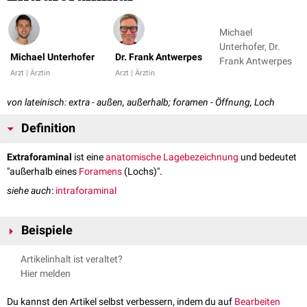
Michael
Unterhofer, Dr.
Michael Unterhofer
Dr. Frank Antwerpes
Frank Antwerpes
Arzt | Ärztin
Arzt | Ärztin
von lateinisch: extra - außen, außerhalb; foramen - Öffnung, Loch
Definition
Extraforaminal
ist eine
anatomische Lagebezeichnung
und bedeutet
"außerhalb eines
Foramens
(Lochs)".
siehe auch
:
intraforaminal
Beispiele
Der Begriff wird z.B. für die Bezeichnung eines
Bandscheibenvorfalls
Artikelinhalt ist veraltet?
verwendet, der außerhalb des
Neuroforamens
herniiert
.
Hier melden
Du kannst den Artikel selbst verbessern, indem du auf
Bearbeiten