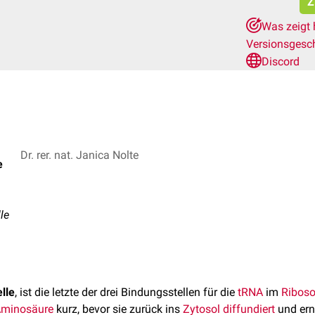
Z
Was zeigt 
Versionsgesc
Discord
Dr. rer. nat. Janica Nolte
e
le
lle
, ist die letzte der drei Bindungsstellen für die
tRNA
im
Ribos
minosäure
kurz, bevor sie zurück ins
Zytosol
diffundiert
und ern