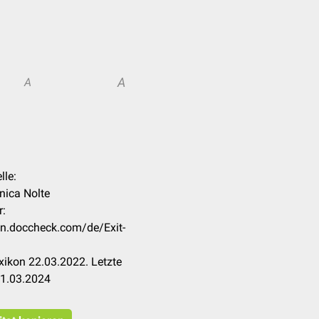
A
A
lle:
anica Nolte
r:
kon.doccheck.com/de/Exit-
ikon 22.03.2022. Letzte
21.03.2024