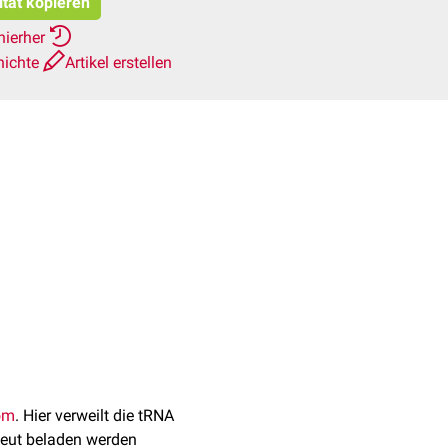
itat kopieren
hierher
hichte
Artikel erstellen
om
. Hier verweilt die tRNA
eut beladen werden