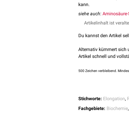
kann.
siehe auch
:
Aminosäure-S
Artikelinhalt ist veralt
Du kannst den Artikel se
Alternativ kümmert sich
Artikel schnell und vollst
500
Zeichen verbleibend. Mindes
Stichworte:
Elongation
,
Fachgebiete:
Biochemie