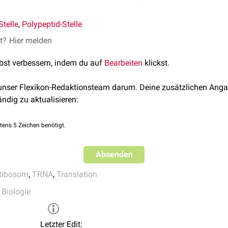
telle
,
Polypeptid-Stelle
et?
Hier melden
lbst verbessern, indem du auf
Bearbeiten
klickst.
 unser Flexikon-Redaktionsteam darum. Deine zusätzlichen Anga
ändig zu aktualisieren:
tens 5 Zeichen benötigt.
Absenden
Ribosom
,
TRNA
,
Translation
,
Biologie
Letzter Edit: