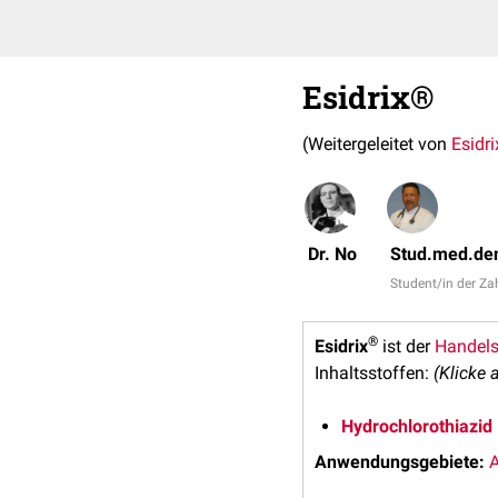
Esidrix®
(Weitergeleitet von
Esidri
Dr. No
Stud.med.den
Student/in der Z
®
Esidrix
ist der
Handel
Inhaltsstoffen:
(Klicke 
Hydrochlorothiazid
Anwendungsgebiete:
A