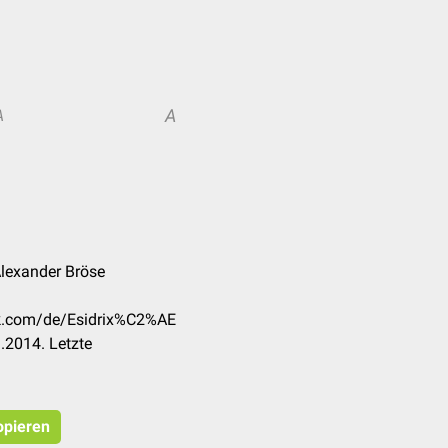
A
A
lexander Bröse
ck.com/de/Esidrix%C2%AE
.2014. Letzte
opieren