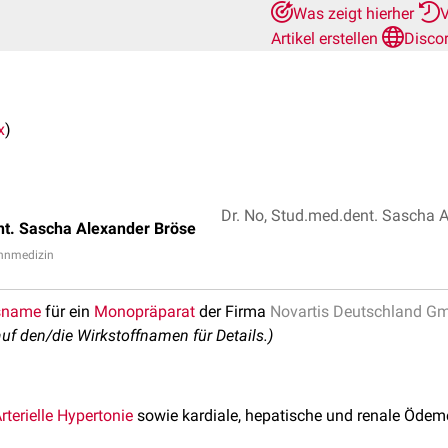
Was zeigt hierher
V
Artikel erstellen
Disco
x
)
Dr. No, Stud.med.dent. Sascha 
t. Sascha Alexander Bröse
ahnmedizin
sname
für ein
Monopräparat
der Firma
Novartis Deutschland G
auf den/die Wirkstoffnamen für Details.)
rterielle Hypertonie
sowie kardiale, hepatische und renale Ödem