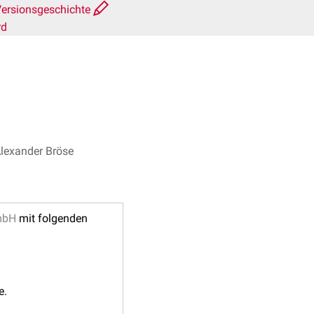
ersionsgeschichte
rd
Alexander Bröse
mbH
mit folgenden
e.