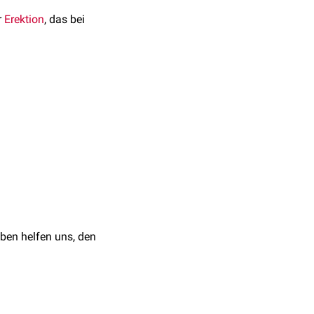
r
Erektion
, das bei
n:
t wird (Grad-3-Erektion),
einen
Koitus
(Grad-2-
erection hardness score.
ben helfen uns, den