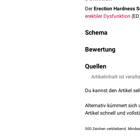
Der
Erection Hardness S
erektiler Dysfunktion
(ED
Schema
Mit dem EHS kann ein Pat
Bewertung
Scorewert
Sym
Wenn das Glied noch einge
Quellen
liegt bereits eine modera
0
Der
Erektion), besteht bereits
Artikelinhalt ist veralt
Mulhall JP1, Goldstei
J Sex Med. 2007 N
1
Peni
Du kannst den Artikel se
2
Peni
Alternativ kümmert sich
3
Peni
Artikel schnell und vollst
4
Peni
500
Zeichen verbleibend. Mindes