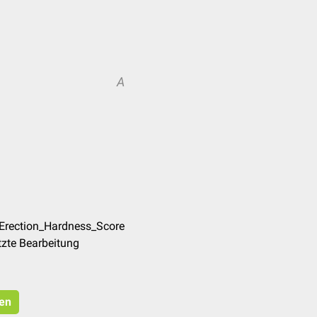
A
/Erection_Hardness_Score
tzte Bearbeitung
ren