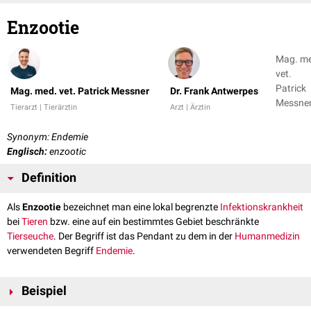
Enzootie
Mag. m
vet.
Patrick
Mag. med. vet. Patrick Messner
Dr. Frank Antwerpes
Messner
Tierarzt | Tierärztin
Arzt | Ärztin
Dr. Fran
Antwer
Synonym: Endemie
Englisch:
enzootic
Definition
Als
Enzootie
bezeichnet man eine lokal begrenzte
Infektionskrankheit
bei
Tieren
bzw. eine auf ein bestimmtes Gebiet beschränkte
Tierseuche
. Der Begriff ist das Pendant zu dem in der
Humanmedizin
verwendeten Begriff
Endemie
.
Beispiel