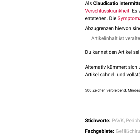
Als
Claudicatio intermitt
Verschlusskrankheit
. Es
entstehen. Die
Symptoma
Abzugrenzen hiervon sin
Artikelinhalt ist veralt
Du kannst den Artikel se
Alternativ kümmert sich
Artikel schnell und vollst
500
Zeichen verbleibend. Mindes
Stichworte:
PAVK
,
Periph
Fachgebiete:
Gefäßchiru