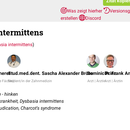
Zitat kopie
Was zeigt hierher
Versions
erstellen
Discord
intermittens
sia intermittens
)
herer
Stud.med.dent. Sascha Alexander Bröse
Dominic Prinz
Dr. Frank A
e Fächer)
Student/in der Zahnmedizin
Arzt | Ärztin
Arzt | Ärztin
e - hinken
ankheit, Dysbasia intermittens
laudication, Charcot's syndrome