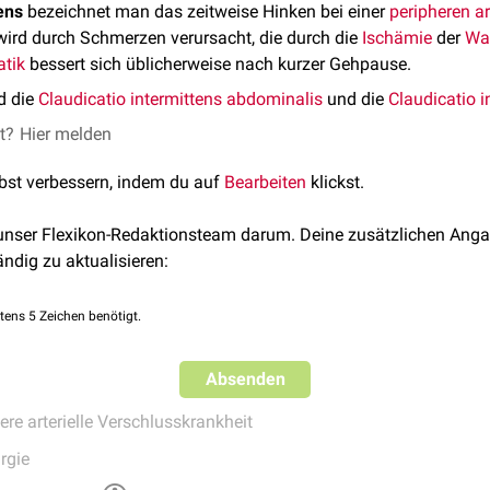
ens
bezeichnet man das zeitweise Hinken bei einer
peripheren ar
 wird durch Schmerzen verursacht, die durch die
Ischämie
der
Wa
tik
bessert sich üblicherweise nach kurzer Gehpause.
d die
Claudicatio intermittens abdominalis
und die
Claudicatio i
et?
Hier melden
lbst verbessern, indem du auf
Bearbeiten
klickst.
 unser Flexikon-Redaktionsteam darum. Deine zusätzlichen Anga
ändig zu aktualisieren:
tens 5 Zeichen benötigt.
Absenden
ere arterielle Verschlusskrankheit
rgie