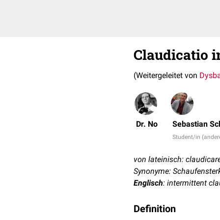
Claudicatio 
(Weitergeleitet von
Dysba
Dr. No
Sebastian Sc
Student/in (ander
von lateinisch: claudicar
Synonyme: Schaufensterkr
Englisch
: intermittent c
Definition