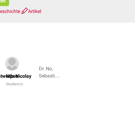
ren
geschichte
Artikel
Dr. No,
Sebastian
ntwerpes
Nils Nicolay
Scherer +
Student/in
4