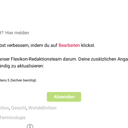
htstyp
et?
ns of brachyfacial, mesofacial and dolichofacial individuals wit
Hier melden
acial types
J Appl Oral Sci. 2014
lbst verbessern, indem du auf
Bearbeiten
klickst.
 unser Flexikon-Redaktionsteam darum. Deine zusätzlichen Anga
ändig zu aktualisieren:
tens 5 Zeichen benötigt.
Absenden
ition
,
Gesicht
,
Wortdefinition
Terminologie