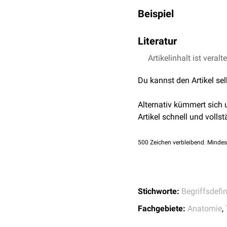
Beispiel
dolichofazialer Gesic
Literatur
Artikelinhalt ist veralt
Pithon et al.
Perceptio
corridor in different f
Du kannst den Artikel se
Alternativ kümmert sich
Artikel schnell und vollst
500
Zeichen verbleibend. Mindes
Stichworte:
Begriffsdefin
Fachgebiete:
Anatomie
,