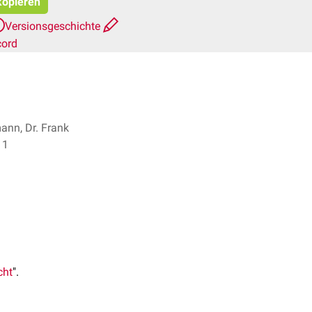
kopieren
Versionsgeschichte
cord
nn, Dr. Frank
rpes + 1
cht
".