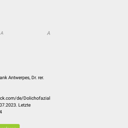
A
A
nk Antwerpes, Dr. rer.
eck.com/de/Dolichofazial
07.2023. Letzte
4