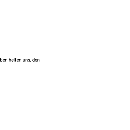
h regard to the buccal
ben helfen uns, den