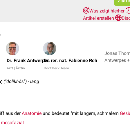
Zitat 
Was zeigt hierher
Artikel erstellen
Dis
l
Jonas Thoma
Antwe
Dr. Frank Antwerpes
Dr. rer. nat. Fabienne Reh
Arzt | Ärztin
DocCheck Team
 ("dolikhós") - lang
iff aus der
Anatomie
und bedeutet "mit langem, schmalem
Gesi
,
mesofazial