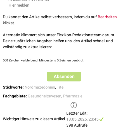
und osteuropäischen Ländern wie Russland, Ukraine oder Bulgarien
Hier melden
repräsentiert eine herausragende Leistung auf dem Gebiet der
üblich - als
d-r
(maz. д-р) abgekürzt.
pharmazeutischen
Wissenschaften
und ist ein Symbol für akademische
Du kannst den Artikel selbst verbessern, indem du auf
Bearbeiten
Exzellenz.
klickst.
Alternativ kümmert sich unser Flexikon-Redaktionsteam darum.
Deine zusätzlichen Angaben helfen uns, den Artikel schnell und
vollständig zu aktualisieren:
500
Zeichen verbleibend. Mindestens 5 Zeichen benötigt.
Absenden
Stichworte:
Nordmazedonien
,
Titel
Fachgebiete:
Gesundheitswesen
,
Pharmazie
Letzter Edit:
Wichtiger Hinweis zu diesem Artikel
13.05.2025, 23:45
398 Aufrufe