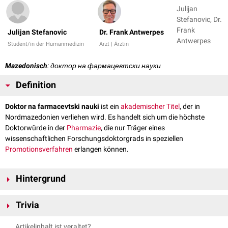
Julijan
Stefanovic, Dr.
Frank
Julijan Stefanovic
Dr. Frank Antwerpes
Antwerpes
Student/in der Humanmedizin
Arzt | Ärztin
Mazedonisch
: доктор на фармацевтски науки
Definition
Doktor na farmacevtski nauki
ist ein
akademischer Titel
, der in
Nordmazedonien verliehen wird. Es handelt sich um die höchste
Doktorwürde in der
Pharmazie
, die nur Träger eines
wissenschaftlichen Forschungsdoktorgrads in speziellen
Promotionsverfahren
erlangen können.
Hintergrund
Der Grad eines Doktors der medizinischen Wissenschaften wird von einer
Trivia
Hochschuleinrichtung auf der Grundlage der Ergebnisse einer
öffentlichen Verteidigung wissenschaftlicher Leistungen in Form einer
Doktor (maz. доктор) wird im Mazedonischen - wie auch in anderen süd-
Artikelinhalt ist veraltet?
Dissertation
verliehen, die den Abschluss der doctoral studies bildet. Er