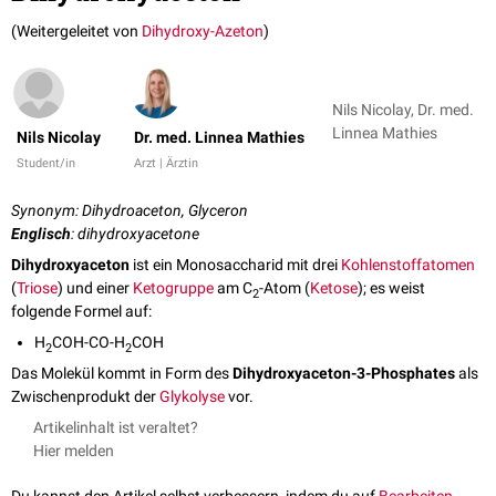
(Weitergeleitet von
Dihydroxy-Azeton
)
Nils Nicolay, Dr. med.
Linnea Mathies
Nils Nicolay
Dr. med. Linnea Mathies
Student/in
Arzt | Ärztin
Synonym: Dihydroaceton, Glyceron
Englisch
: dihydroxyacetone
Dihydroxyaceton
ist ein Monosaccharid mit drei
Kohlenstoffatomen
(
Triose
) und einer
Ketogruppe
am C
-Atom (
Ketose
); es weist
2
folgende Formel auf:
H
COH-CO-H
COH
2
2
Das Molekül kommt in Form des
Dihydroxyaceton-3-Phosphates
als
Zwischenprodukt der
Glykolyse
vor.
Artikelinhalt ist veraltet?
Hier melden