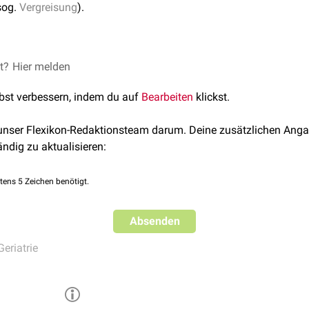
sog.
Vergreisung
).
zt der Alterungsprozess erst verzögert nach dem 65. Lebensjahr e
et?
Hier melden
leich zum
kalendarischen Alter
geringer ist. Im Gegensatz zur
Pr
lbst verbessern, indem du auf
Bearbeiten
klickst.
 positiven Effekte kein
Krankheitsbild
.
 unser Flexikon-Redaktionsteam darum. Deine zusätzlichen Anga
ändig zu aktualisieren:
tens 5 Zeichen benötigt.
Absenden
Geriatrie