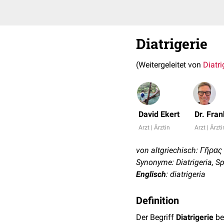
Diatrigerie
(Weitergeleitet von
Diatri
David Ekert
Dr. Fra
Arzt | Ärztin
Arzt | Ärzti
von altgriechisch: Γῆρας (
Synonyme: Diatrigeria, S
Englisch
: diatrigeria
Definition
Der Begriff
Diatrigerie
be