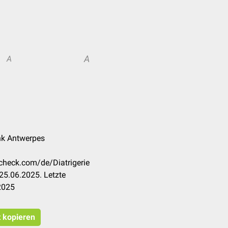
A
A
ank Antwerpes
ccheck.com/de/Diatrigerie
25.06.2025. Letzte
2025
t kopieren