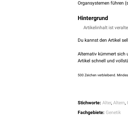
Organsystemen führen (
Hintergrund
Bei einer Diatrigerie set
Artikelinhalt ist veralt
biologische Alter
im Verg
Du kannst den Artikel se
aufgrund der in der Regel
Alternativ kümmert sich
Artikel schnell und vollst
500
Zeichen verbleibend. Mindes
Stichworte:
Alter
,
Altern
,
Fachgebiete:
Genetik