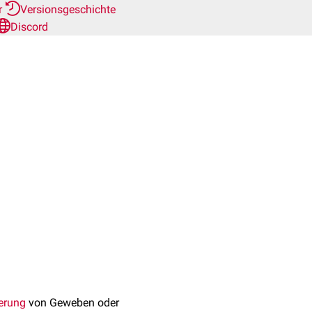
r
Versionsgeschichte
Discord
terung
von Geweben oder