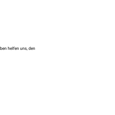
in, sodass das
ogerie
ist die Diatrigerie
ben helfen uns, den