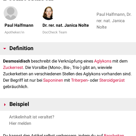
Paul Halfmann, Dr.
rer. nat. Janica
Paul Halfmann
Dr. rer. nat. Janica Nolte
Nolte
Apotheker/in
DocCheck Team
Definition
Desmosidisch
beschreibt die Verknüpfung eines
Aglykons
mit dem
Zuckerrest
. Die Vorsilbe (Mono-, Bis-, Tris-) gibt an, wieviele
Zuckerketten an verschiedenen Stellen des Aglykons vorhanden sind.
Der Begriff ist nur bei
Saponinen
mit
Triterpen
- oder
Steroidgerüst
gebräuchlich.
Beispiel
Hederin
(Inhaltsstoff von Efeu) ist ein bisdesmosidisches Saponin aus
Artikelinhalt ist veraltet?
dem Aglykon Hederagenin und zwei angehängten Zuckerresten.
Hier melden
Du kannst den Artikel selbst verbessern, indem du auf
Bearbeiten