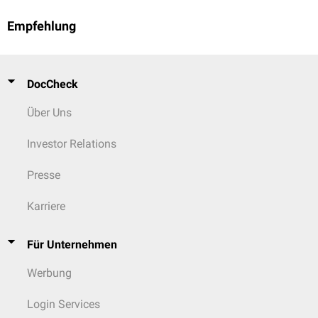
Empfehlung
DocCheck
Über Uns
Investor Relations
Presse
Karriere
Für Unternehmen
Werbung
Login Services