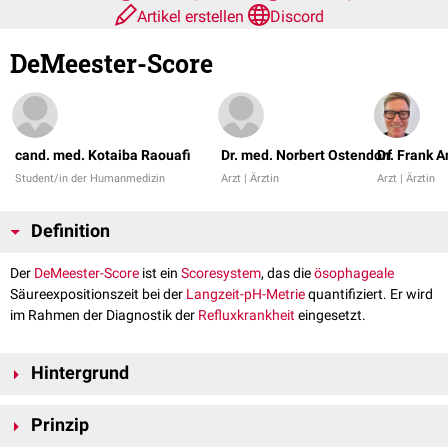
Artikel erstellen
Discord
DeMeester-Score
cand. med. Kotaiba Raouafi
Dr. med. Norbert Ostendorf
Dr. Frank 
Student/in der Humanmedizin
Arzt | Ärztin
Arzt | Ärztin
Definition
Der
DeMeester-Score
ist ein
Scoresystem
, das die
ösophageale
Säureexpositionszeit bei der
Lang­zeit-pH-Metrie
quantifiziert. Er wird
im Rahmen der Diagnostik der
Refluxkrankheit
eingesetzt.
Hintergrund
Der DeMeester-Score wurde erstmals 1974 von Johnson und DeMeester
Prinzip
beschrieben. Er hat sich in der Befundbeschreibeung allgemein
durchgesetzt und wird bei der Auswertung der pH-Metrie durch