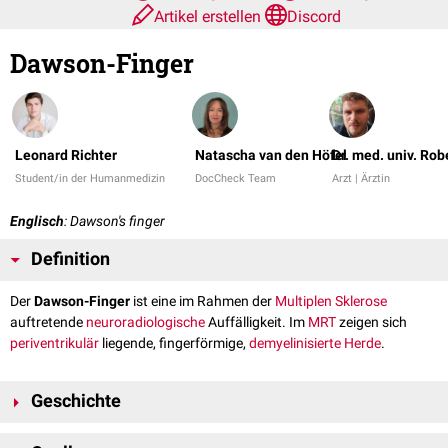
Artikel erstellen
Discord
Dawson-Finger
Leonard Richter
Natascha van den Höfel
Dr. med. univ. Rob
Student/in der Humanmedizin
DocCheck Team
Arzt | Ärztin
Englisch
: Dawson's finger
Definition
Der
Dawson-Finger
ist eine im Rahmen der
Multiplen Sklerose
auftretende
neuroradiologische
Auffälligkeit. Im
MRT
zeigen sich
periventrikulär
liegende, fingerförmige,
demyelinisierte
Herde
.
Geschichte
Dawson-Finger sind nach dem schottischen
Pathologen
James Walker