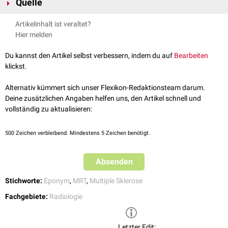
Quelle
Dawson (1870 - 1927) benannt, der das Phänomen 1916 in einem Artikel
[
1
]
an
histopathologischen
Proben beschrieb.
↑
Dawson JW. The Histology of Disseminated Sclerosis.
Edinb Med J
.
Artikelinhalt ist veraltet?
1916;17(4):229-241.
Hier melden
Du kannst den Artikel selbst verbessern, indem du auf
Bearbeiten
klickst.
Alternativ kümmert sich unser Flexikon-Redaktionsteam darum.
Deine zusätzlichen Angaben helfen uns, den Artikel schnell und
vollständig zu aktualisieren:
500
Zeichen verbleibend. Mindestens 5 Zeichen benötigt.
Absenden
Stichworte:
Eponym
,
MRT
,
Multiple Sklerose
Fachgebiete:
Radiologie
Letzter Edit: