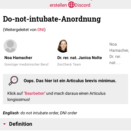
erstellen
Discord
Do-not-intubate-Anordnung
(Weitergeleitet von
DNI
)
Noa
Hamacher,
Dr. rer.
Noa Hamacher
Dr. rer. nat. Janica Nolte
nat.
Sonstiger medizinischer Beruf
DocCheck Team
Janica
Nolte
Oops. Das hier ist ein Articulus brevis minimus.
Klick auf
"Bearbeiten"
und mach daraus einen Articulus
longissimus!
Englisch
: do not intubate order, DNI order
Definition