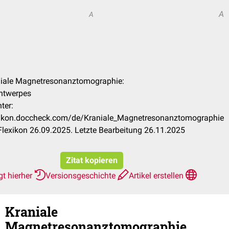
A
A
aniale Magnetresonanztomographie:
Antwerpes
ter:
exikon.doccheck.com/de/Kraniale_Magnetresonanztomographie
lexikon 26.09.2025. Letzte Bearbeitung 26.11.2025
Zitat kopieren
gt hierher
Versionsgeschichte
Artikel erstellen
Kraniale
Magnetresonanztomographie